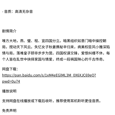
- 音质：高清无杂音
剧情简介
唯方大地，燕、璧、程、宜四国分立。暗黑组织如意门暗中操控朝
局，搅动天下风云。失忆女子秋姜携秘辛归来，病美权臣风小雅深陷
情与局，落难皇子颐非步步为营。四国权谋交锋，爱恨纠缠不休，每
个人皆在乱世中抉择家国与情爱，终成一段祸国殃心的千古传奇。
网盘下载：
https://pan.baidu.com/s/1xM4eEGlML3M_0X6XJC69eQ?
pwd=0u74
播放说明
支持网盘在线播放或下载后收听，推荐使用耳机聆听更佳音质。
免责声明