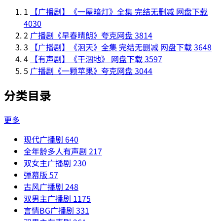
1
【广播剧】《一屋暗灯》全集 完结无删减 网盘下载
4030
2
广播剧《早春晴朗》夸克网盘
3814
3
【广播剧】《洄天》全集 完结无删减 网盘下载
3648
4
【有声剧】《干涸地》 网盘下载
3597
5
广播剧《一颗苹果》夸克网盘
3044
分类目录
更多
现代广播剧
640
全年龄多人有声剧
217
双女主广播剧
230
弹幕版
57
古风广播剧
248
双男主广播剧
1175
言情BG广播剧
331