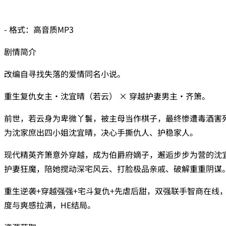
- 格式：高音质MP3
剧情简介
改编自寻找失落的爱情同名小说。
重生复仇女主·沈宜晴（若云） × 穿越护妻男主·齐箫。
前世，若云身为卑微丫鬟，被主母当作棋子，最终惨遭毒酒害
为沈家庶出四小姐沈宜晴，决心手撕仇人、护稳家人。
现代精英齐箫意外穿越，成为伯爵府嫡子，邂逅步步为营的沈
护妻狂魔，陪她搅动深宅风云、打脸极品亲戚、破解重重阴谋
重生逆袭+穿越强强+宅斗复仇+先虐后甜，双强联手智商在线
度与爽感拉满，HE结局。