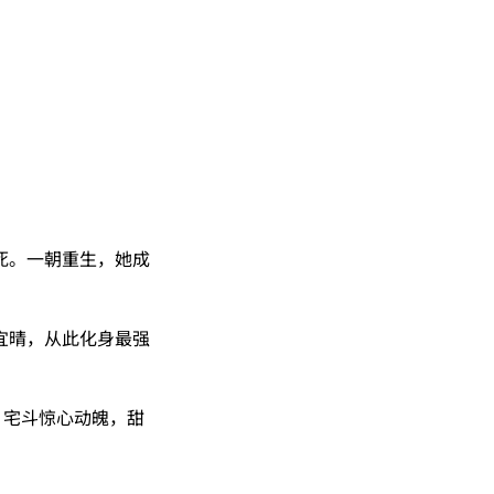
死。一朝重生，她成
宜晴，从此化身最强
。
，宅斗惊心动魄，甜