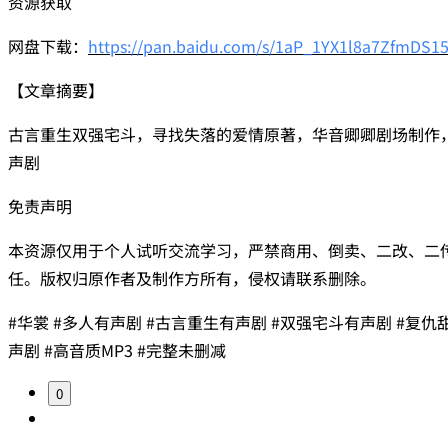
资源获取
网盘下载：
https://pan.baidu.com/s/1aP_1YX1l8a7ZfmDS1
【文章摘要】
古言重生双强宅斗，寻找失落的爱情原著，华音卿卿剧场制作，
声剧
免责声明
本资源仅用于个人试听交流学习，严禁商用、倒卖、二改、二
任。版权归原作者及制作方所有，侵权请联系删除。
#华裳 #多人有声剧 #古言重生有声剧 #双强宅斗有声剧 #复仇
声剧 #高音质MP3 #完整未删减
0