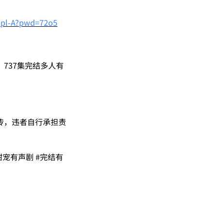
5pl-A?pwd=72o5
737集完结多人有
传，违者自行承担责
甜宠有声剧 #完结有