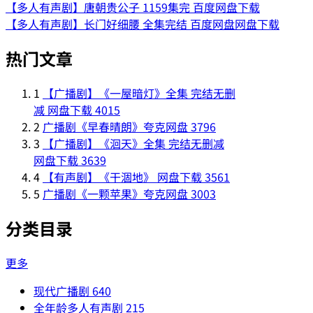
【多人有声剧】唐朝贵公子 1159集完 百度网盘下载
【多人有声剧】长门好细腰 全集完结 百度网盘网盘下载
热门文章
1
【广播剧】《一屋暗灯》全集 完结无删
减 网盘下载
4015
2
广播剧《早春晴朗》夸克网盘
3796
3
【广播剧】《洄天》全集 完结无删减
网盘下载
3639
4
【有声剧】《干涸地》 网盘下载
3561
5
广播剧《一颗苹果》夸克网盘
3003
分类目录
更多
现代广播剧
640
全年龄多人有声剧
215