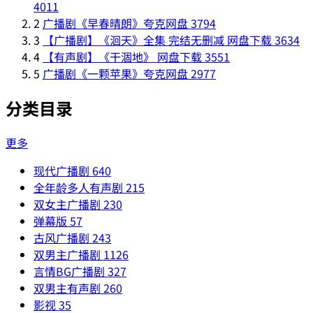
4011
2
广播剧《早春晴朗》夸克网盘
3794
3
【广播剧】《洄天》全集 完结无删减 网盘下载
3634
4
【有声剧】《干涸地》 网盘下载
3551
5
广播剧《一颗苹果》夸克网盘
2977
分类目录
更多
现代广播剧
640
全年龄多人有声剧
215
双女主广播剧
230
弹幕版
57
古风广播剧
243
双男主广播剧
1126
言情BG广播剧
327
双男主有声剧
260
影视
35