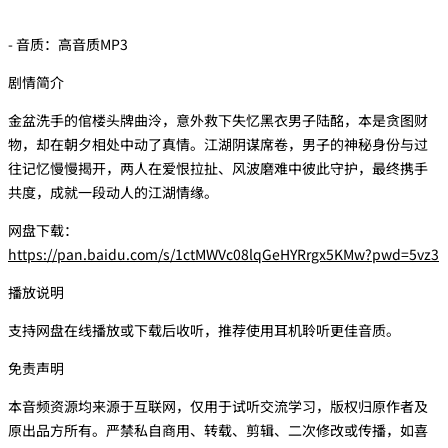
- 音质：高音质MP3
剧情简介
金盆洗手的倌楼头牌曲泠，意外救下失忆黑衣男子陆酩，本是贪图财
物，却在朝夕相处中动了真情。江湖阴谋席卷，男子的神秘身份与过
往记忆慢慢揭开，两人在爱恨拉扯、风波磨难中彼此守护，最终携手
共度，成就一段动人的江湖情缘。
网盘下载：
https://pan.baidu.com/s/1ctMWVc08lqGeHYRrgx5KMw?pwd=5vz3
播放说明
支持网盘在线播放或下载后收听，推荐使用耳机聆听更佳音质。
免责声明
本音频资源均来源于互联网，仅用于试听交流学习，版权归原作者及
原出品方所有。严禁私自商用、转载、剪辑、二次修改或传播，如喜