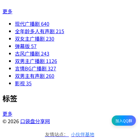
更多
现代广播剧
640
全年龄多人有声剧
215
双女主广播剧
230
弹幕版
57
古风广播剧
243
双男主广播剧
1126
言情BG广播剧
327
双男主有声剧
260
影视
35
标签
更多
© 2026
口袋盘分享网
加入QQ群
友情站点：
小伙伴基地