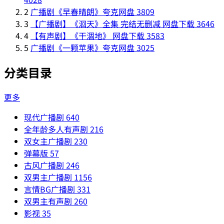
2
广播剧《早春晴朗》夸克网盘
3809
3
【广播剧】《洄天》全集 完结无删减 网盘下载
3646
4
【有声剧】《干涸地》 网盘下载
3583
5
广播剧《一颗苹果》夸克网盘
3025
分类目录
更多
现代广播剧
640
全年龄多人有声剧
216
双女主广播剧
230
弹幕版
57
古风广播剧
246
双男主广播剧
1156
言情BG广播剧
331
双男主有声剧
260
影视
35