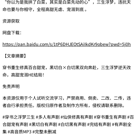
“你以为是我拱了白菜，其实是白菜先动的心”，三生浮梦，违抗天
命也要与你相守，全程高甜无虐、宠溺到底 。
资源获取
网盘下载：
https://pan.baidu.com/s/1tP6DHJEOtSAiIkdKr9obew?pwd=5j0h
【文章摘要】
穿书重生修真百合甜宠，黑切白×白切黑双向奔赴，三生浮梦逆天改
命，高甜宠溺HE结局！
免责声明
本资源仅用于个人试听交流学习，严禁商用、倒卖、二改、二传，违
者自行承担责任。版权归原作者及制作方所有，侵权请联系删除。
#穿书之浮梦三生 #多人有声剧 #仙侠修真有声剧 #穿书重生有声剧 #百
合甜宠有声剧 #黑切白有声剧 #白切黑有声剧 #完结有声剧 #有声剧全
集 #高音质MP3 #完整未删减