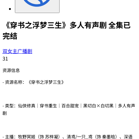
《穿书之浮梦三生》多人有声剧 全集已
完结
双女主广播剧
31
资源信息
- 资源名称：《穿书之浮梦三生》
- 类型：仙侠修真｜穿书重生｜百合甜宠｜黑切白×白切黑｜多人有声
剧
- 主播：牧野冥姬（饰 苏梓凝）、清鸢/一只_鸢（饰 秦墨晗）、深语