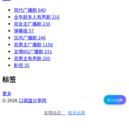
现代广播剧
640
全年龄多人有声剧
216
双女主广播剧
230
弹幕版
57
古风广播剧
246
双男主广播剧
1156
言情BG广播剧
331
双男主有声剧
260
影视
35
标签
更多
© 2026
口袋盘分享网
加入QQ群
友情站点：
拾光云库