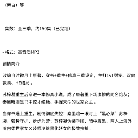
（旁白）等
- 集数：全三季，约150集（已完结）
- 格式：高音质MP3
剧情简介
改编自时微月上原著，穿书+重生+修真三重设定，主打1v1甜宠、双向
救赎、HE结局 。
苏梓凝重生后穿进一本修真小说，成了原著里下场凄惨的同名炮灰；
秦墨晗则是书中惊才绝艳、手握天命的世家女主 。
当穿书遇上重生，剧情彻底失控：秦墨晗一眼盯上“黑心菜”苏梓
凝，强势守护、步步为营；苏梓凝伪装乖顺、暗中腹黑，两人上演外
冷内柔世家女×装乖冷魅黑化妖女的极致拉扯 。