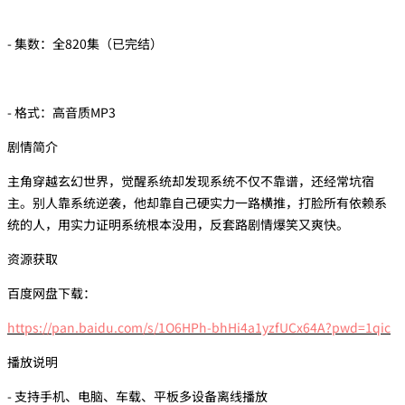
- 集数：全820集（已完结）
- 格式：高音质MP3
剧情简介
主角穿越玄幻世界，觉醒系统却发现系统不仅不靠谱，还经常坑宿
主。别人靠系统逆袭，他却靠自己硬实力一路横推，打脸所有依赖系
统的人，用实力证明系统根本没用，反套路剧情爆笑又爽快。
资源获取
百度网盘下载：
https://pan.baidu.com/s/1O6HPh-bhHi4a1yzfUCx64A?pwd=1qic
播放说明
- 支持手机、电脑、车载、平板多设备离线播放