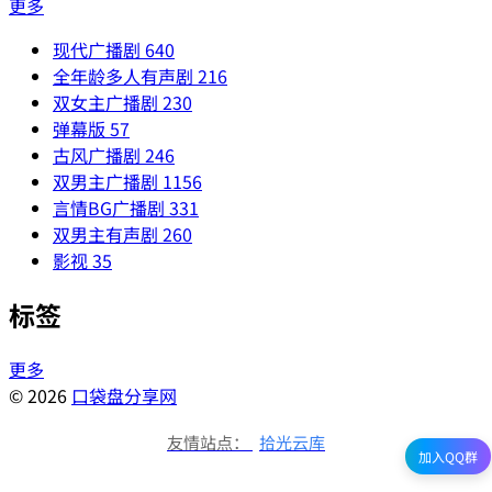
更多
现代广播剧
640
全年龄多人有声剧
216
双女主广播剧
230
弹幕版
57
古风广播剧
246
双男主广播剧
1156
言情BG广播剧
331
双男主有声剧
260
影视
35
标签
更多
© 2026
口袋盘分享网
友情站点：
拾光云库
加入QQ群