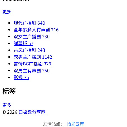
更多
现代广播剧
640
全年龄多人有声剧
216
双女主广播剧
230
弹幕版
57
古风广播剧
243
双男主广播剧
1142
言情BG广播剧
329
双男主有声剧
260
影视
35
标签
更多
© 2026
口袋盘分享网
友情站点：
拾光云库