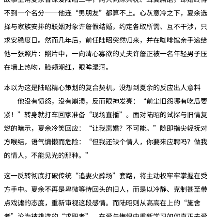
不到一个名分——他连“男朋友”都算不上。心灰意冷之下，夏余选
择与家族安排的联姻对象许詹假结婚，约定各取所需、互不干涉，只
求安稳度日。然而几年后，前任陆昭突然归来，并在咖啡馆亲手递给
他一张照片：照片中，一向清心寡欲的丈夫许詹正被一名年轻男子压
在墙上热吻，脸颊潮红，眼眸湿润。
本以为这是陆昭精心策划的复合契机，没想到夏余的反应出人意料
——他没有愤怒，没有崩溃，反而眼神发亮：“前尘旧怨哪有吃瓜要
紧！”转身就打车回家准备“现场直播”。面对陆昭的试探与旧情复
燃的暗示，夏余冷笑回应：“让我离婚？不可能。”随即指尖轻抚对
方喉结，语气慵懒而危险：“但我还缺个情人，你要来应聘吗？做我
的情人，不能见光的那种。”
这一反转彻底打破传统“追妻火葬场”套路，将主动权牢牢掌握在受
方手中。夏余不再是卑微等待回头的旧人，而是以冷静、克制甚至带
点戏谑的态度，重新审视这段感情。而陆昭则从高高在上的“施舍
者”沦为被挑选的“求职者”，在爱与悔恨中重新学习如何真正去爱