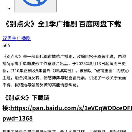
《别点火》全1季广播剧 百度网盘下载
双男主广播剧
665
《别点火》是一部现代都市情感广播剧，改编自松子原著小说，由漫
播App携手单向波形工作室联合出品，于2025年8月13日起每周三更
新，共10集正剧及5集番外《难辞其咎》。该剧以“破镜重圆”为核心
主题，融合狗血反转、情感博弈与轻喜剧元素，讲述了一段关于爱而
不得、假结婚与强势反撩的高能情感纠葛。
《别点火》下载链
接:
https://pan.baidu.com/s/1eVCqWODceO
pwd=1368
故事主角夏余曾深爱陆昭三年，两人同床共枕、耳鬓厮磨，却始终得