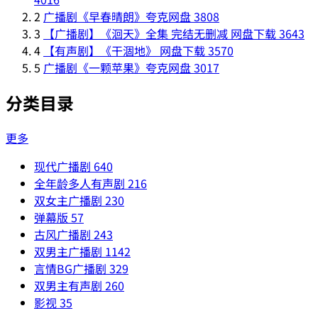
2
广播剧《早春晴朗》夸克网盘
3808
3
【广播剧】《洄天》全集 完结无删减 网盘下载
3643
4
【有声剧】《干涸地》 网盘下载
3570
5
广播剧《一颗苹果》夸克网盘
3017
分类目录
更多
现代广播剧
640
全年龄多人有声剧
216
双女主广播剧
230
弹幕版
57
古风广播剧
243
双男主广播剧
1142
言情BG广播剧
329
双男主有声剧
260
影视
35