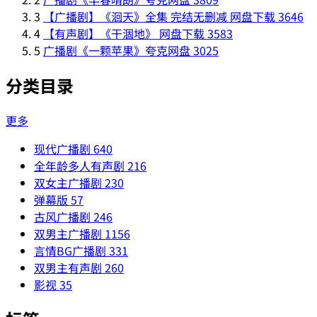
3
【广播剧】《洄天》全集 完结无删减 网盘下载
3646
4
【有声剧】《干涸地》 网盘下载
3583
5
广播剧《一颗苹果》夸克网盘
3025
分类目录
更多
现代广播剧
640
全年龄多人有声剧
216
双女主广播剧
230
弹幕版
57
古风广播剧
246
双男主广播剧
1156
言情BG广播剧
331
双男主有声剧
260
影视
35